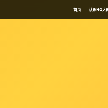
首页
认识
NG大