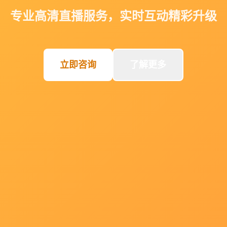
专业高清直播服务，实时互动精彩升级
立即咨询
了解更多