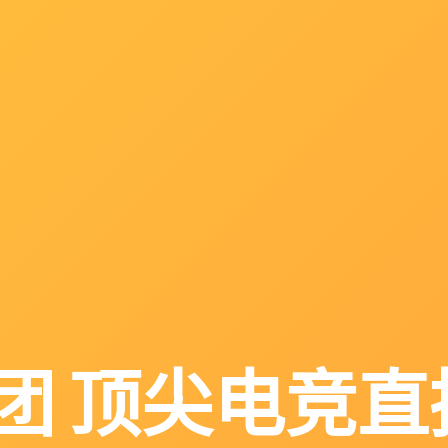
集团
顶尖电竞直