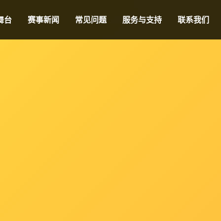
舞台
赛事新闻
常见问题
服务与支持
联系我们